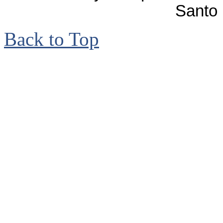
Santo
Back to Top
© 2006 - 2017, Bruno
reservados. Ave. Isabel
de Herrera, Santo Dom
Teléfonos: 809-530-787
2