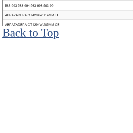
Back to Top
© 2006 - 2017, Bruno
reservados. Ave. Isabel
de Herrera, Santo Dom
Teléfonos: 809-530-787
2