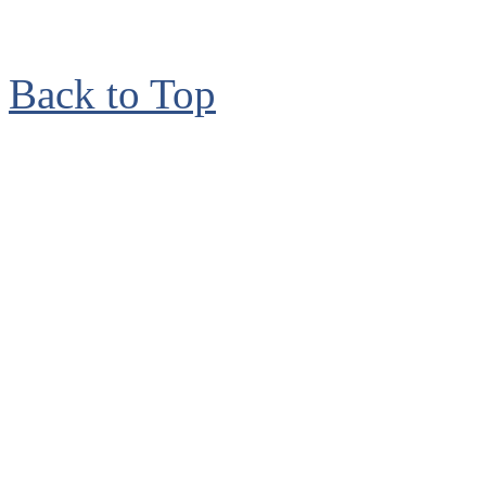
Back to Top
© 2006 - 2017, Bruno
reservados. Ave. Isabel
de Herrera, Santo Dom
Teléfonos: 809-530-787
2