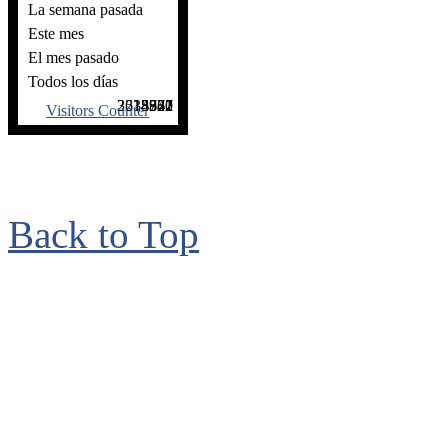
La semana pasada
Este mes
El mes pasado
Todos los días
2635740
3218932
18571
3827
4362
Visitors Counter
Back to Top
© 2006 - 2017, Bruno
reservados. Ave. Isabel
de Herrera, Santo Dom
Teléfonos: 809-530-787