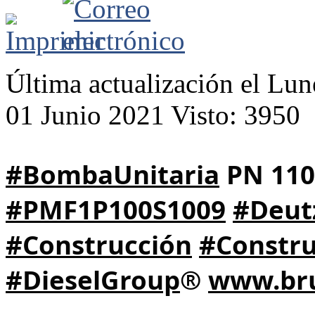
Última actualización el L
01 Junio 2021
Visto: 3950
#BombaUnitaria
#PMF1P100S1009
#Deut
#Construcción
#Constru
#DieselGroup
® 
www.bru